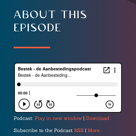
about this
episode
Podcast:
Play in new window
|
Download
Subscribe to the Podcast
RSS
|
More